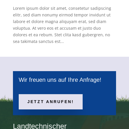
Lorem ipsum dolor sit amet, consetetur sadipscing
elitr, sed diam nonumy eirmod tempor invidunt ut
labore et dolore magna aliquyam erat, sed diam
voluptua. At vero eos et accusam et justo duo
dolores et ea rebum. Stet clita kasd gubergren, no
sea takimata sanctus est...
Wir freuen uns auf Ihre Anfrage!
JETZT ANRUFEN!
Landtechnischer