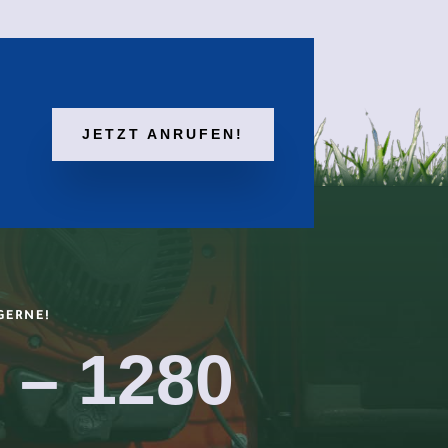
JETZT ANRUFEN!
GERNE!
 – 1280